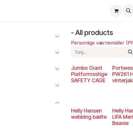
erheds træning/inspektion
Opret bruger
- All products
Personlige værnemidler (P
Jumbo Giant
Portwes
Platformsstige
PW261 H
SAFETY CAGE
vinterja
Helly Hansen
Helly Ha
webbing bælte
LIFA Mer
Beanie