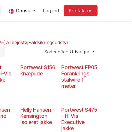
Dansk
Log ind
Ko​​​​ntak​​t os
PE)
Arbejdstøj
Faldsikringsudstyr
Udvalgte
Sorter efter:
t
Portwest S156
Portwest FP05
i-Vis
knæpude
Forankrings
kke
stålwire 1
meter
nsen -
Helly Hansen -
Portwest S475
ino
Kensington
- Hi Vis
isoleret jakke
Executive
jakke