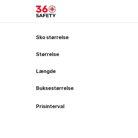
Skip to Content
Forside
Produkter
Sikk
Sko størrelse
Størrelse
Længde
Buksestørrelse
Prisinterval