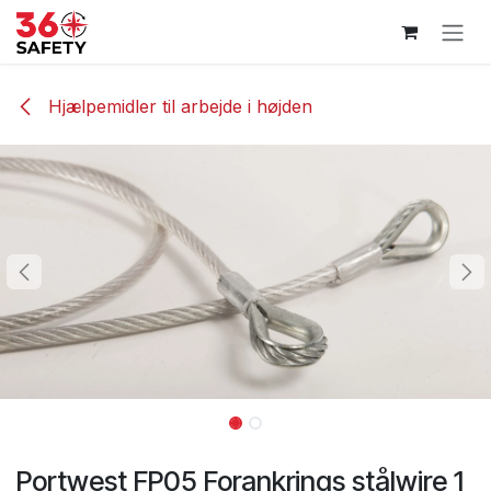
Skip to Content
Hjælpemidler til arbejde i højden
Portwest FP05 Forankrings stålwire 1