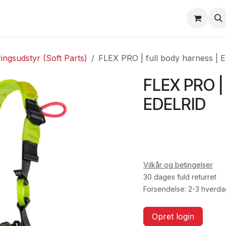
erheds træning/inspektion
Opret bruger
ringsudstyr (Soft Parts)
FLEX PRO | full body harness |
FLEX PRO | 
EDELRID
Vilkår og betingelser
30 dages fuld returret
Forsendelse: 2-3 hverd
Opret login