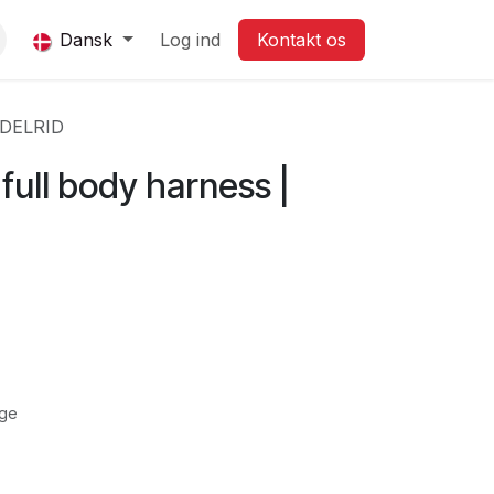
Dansk
Log ind
Ko​​​​ntak​​t os
 EDELRID
full body harness |
age