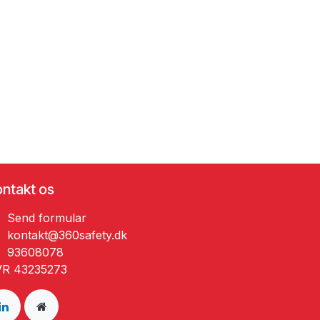
ntakt os
Send ​formular
kontakt@360safety.dk
93608078
R 43235273