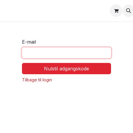
erheds træning/inspektion
Opret bruger
E-mail
Nulstil adgangskode
Tilbage til login