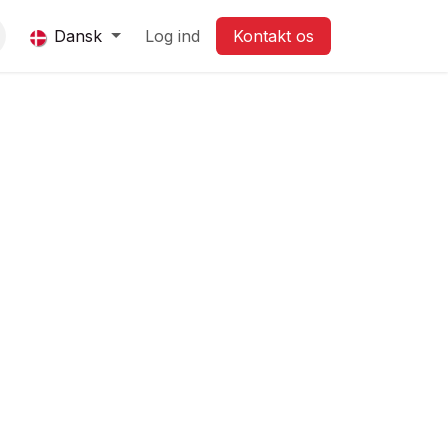
Dansk
Log ind
Ko​​​​ntak​​t os